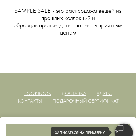
SAMPLE SALE - это распродажа вещей из
прошлых коллекций и
образцов производства по очень приятным
ценам
LOOKBOOK
ДОСТАВКА
АДРЕС
КОНТАКТЫ
ПОДАРОЧНЫЙ СЕРТИФИКАТ
КУПИТЬ СЕЙЧАС
ЗАПИСАТЬСЯ НА ПРИМЕРКУ
Tilda
Made on