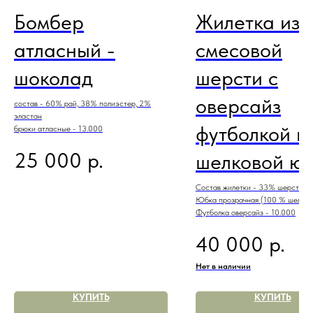
Бомбер
Жилетка из
атласный -
смесовой
шоколад
шерсти с
оверсайз
состав - 60% рай, 38% полиэстер, 2%
эластан
футболкой и
брюки атласные - 13.000
р.
25 000
шелковой ю
Состав жилетки - 33% шерсть, 6
Юбка прозрачная (100 % шелк) -
Футболка оверсайз - 10.000
р.
40 000
Нет в наличии
КУПИТЬ
КУПИТЬ