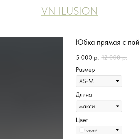
VN ILUSION
Юбка прямая с пай
5 000
р.
12 000
р.
Размер
Длина
Цвет
серый