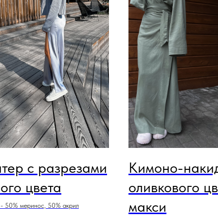
тер с разрезами
Кимоно-наки
ого цвета
оливкового цв
макси
 - 50% меринос, 50% акрил