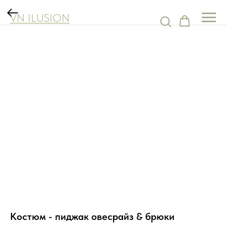
VN ILUSION
Костюм - пиджак овесрайз & брюки