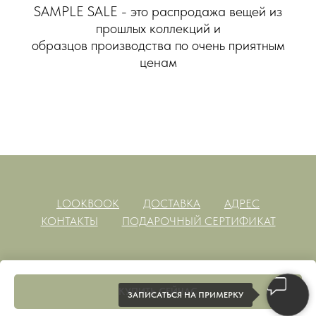
SAMPLE SALE - это распродажа вещей из
прошлых коллекций и
образцов производства по очень приятным
ценам
LOOKBOOK
ДОСТАВКА
АДРЕС
КОНТАКТЫ
ПОДАРОЧНЫЙ СЕРТИФИКАТ
КУПИТЬ СЕЙЧАС
ЗАПИСАТЬСЯ НА ПРИМЕРКУ
Tilda
Made on