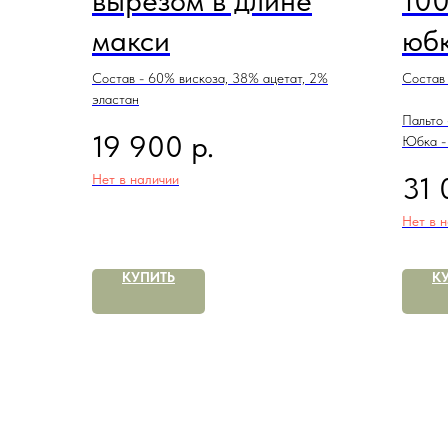
вырезом в длине
10
макси
юбк
Состав - 60% вискоза, 38% ацетат, 2%
Состав
эластан
Пальто 
р.
19 900
Юбка -
31 
Нет в наличии
Нет в 
КУПИТЬ
К