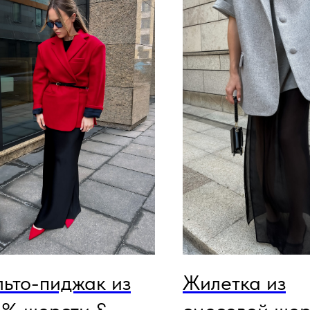
ьто-пиджак из
Жилетка из